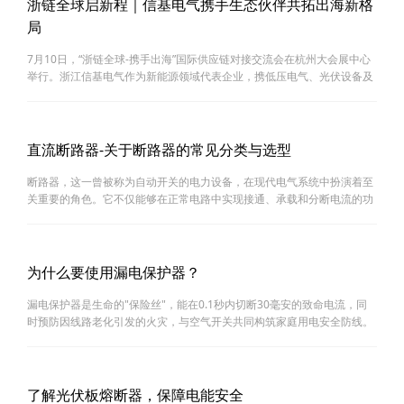
浙链全球启新程｜信基电气携手生态伙伴共拓出海新格
局
7月10日，“浙链全球-携手出海”国际供应链对接交流会在杭州大会展中心
举行。浙江信基电气作为新能源领域代表企业，携低压电气、光伏设备及
充电桩等核心产品亮相，展现中国智造出海新动能。【技术筑基，破局欧
洲市场】信基电气聚焦欧洲新能源基建需求，推出适···
直流断路器-关于断路器的常见分类与选型
断路器，这一曾被称为自动开关的电力设备，在现代电气系统中扮演着至
关重要的角色。它不仅能够在正常电路中实现接通、承载和分断电流的功
能，更能在遇到短路、过载、欠电压等非正常电路条件时，迅速且可靠地
自动分断电路，从而保护配电电路、电动机及其他用电···
为什么要使用漏电保护器？
漏电保护器是生命的"保险丝"，能在0.1秒内切断30毫安的致命电流，同
时预防因线路老化引发的火灾，与空气开关共同构筑家庭用电安全防线。
使用漏电保护器的核心目的是为了防止人身触电和电气火灾.一、 主要作
用：保护生命安全（防触电）1、工作原理：···
了解光伏板熔断器，保障电能安全