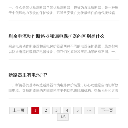
一、什么是光伏板熔断器？光伏板熔断器，也称为直流熔断器，是一种用
于中低压电力系统的保护设备。它通常安装在光伏板组件的电气接线箱
中，用于保护电路中的电线、电缆、电子元件等不被过电流损坏，并防止
系统因短路故障而引起火灾等事故。二、光伏板熔断器的···
剩余电流动作断路器和漏电保护器的区别是什么
剩余电流动作断路器和漏电保护器是两种不同的电器保护装置，虽然都可
以防止电流过载损坏电器设备，但它们的原理和应用场景略有不同。一、
剩余电流动作断路器和漏电保护器的定义剩余电流动作断路器，简称
RCD（Residual Current Device），又称人身安全电流断路···
断路器里有电池吗?
一、断路器的基本构造断路器作为电路保护装置，核心功能是自动切断故
障电流。寺崎断路器的内部结构主要包括电磁脱扣机构、热敏元件和灭弧
装置，但不含电容或电池这类储能元件。其动作原理完全依赖电流本身的
磁效应和热效应，无需额外电源支持。二、电容和电池···
上一页
1
2
3
4
5
···
下一页
1/6